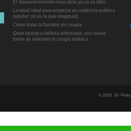
El rejuvenecimiento masculino ya no es tabú
La edad ideal para empezar en medicina estética
(spoiler: no es la que imaginas)
Cómo tratar la flacidez sin cirugía
Quiet beauty o belleza silenciosa: una nueva
forma de entender la cirugía estética
© 2025. Dr. Pedr