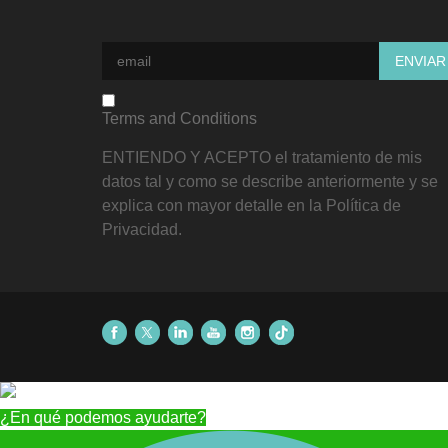
Terms and Conditions
ENTIENDO Y ACEPTO el tratamiento de mis
datos tal y como se describe anteriormente y se
explica con mayor detalle en la Política de
Privacidad.
¿En qué podemos ayudarte?