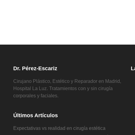
Dr. Pérez-Escariz
L
Cirujano Plástico, Estético y Reparador en Madrid,
Hospital La Luz. Tratamientos con y sin cirugía
corporales y faciales.
Últimos Artículos
Expectativas vs realidad en cirugía estética