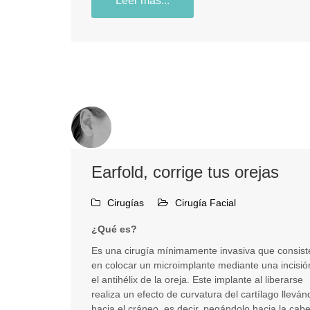
Leer más...
Earfold, corrige tus orejas
Cirugías
Cirugía Facial
¿Qué es?
Es una cirugía mínimamente invasiva que consist
en colocar un microimplante mediante una incisió
el antihélix de la oreja. Este implante al liberarse
realiza un efecto de curvatura del cartílago lleván
hacia el cráneo, es decir, pegándolo hacia la cab