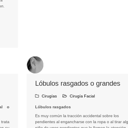
ra
en.
Lóbulos rasgados o grandes
Cirugías
Cirugía Facial
al o
Lóbulos rasgados
Es muy común la tracción accidental sobre los
 trata
pendientes al engancharse con la ropa o al tirar al
en su
niño de unos pendientes que le llamen la atención.