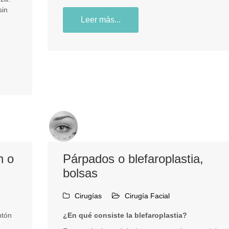
sin
Leer más...
n o
Párpados o blefaroplastia,
bolsas
Cirugías
Cirugía Facial
ntón
¿En qué consiste la blefaroplastia?