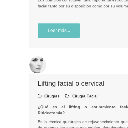
Los pómulos constituyen una importante estructu
facial tanto por su disposición como por su volum
Leer más...
Lifting facial o cervical
Cirugías
Cirugía Facial
¿Qué es el lifting o estiramiento faci
Ritidectomía?
Es la técnica quirúrgica de rejuvenecimiento que
de reponer las estructuras caídas, deterioradas 