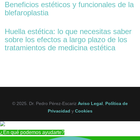
Beneficios estéticos y funcionales de la
blefaroplastia
Huella estética: lo que necesitas saber
sobre los efectos a largo plazo de los
tratamientos de medicina estética
© 2025. Dr. Pedro Pérez-Escariz
Aviso Legal
,
Política de
Privacidad
y
Cookies
¿En qué podemos ayudarte?