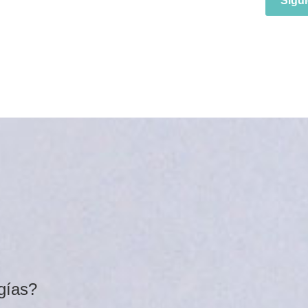
Sigui
ugías?