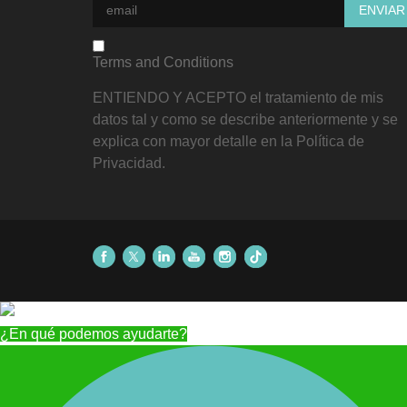
Terms and Conditions
ENTIENDO Y ACEPTO el tratamiento de mis
datos tal y como se describe anteriormente y se
explica con mayor detalle en la Política de
Privacidad.
¿En qué podemos ayudarte?