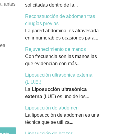
a, antes
solicitadas dentro de la...
Reconstrucción de abdomen tras
cirugías previas
La pared abdominal es atravesada
en innumerables ocasiones para...
sea
Rejuvenecimiento de manos
Con frecuencia son las manos las
que evidencian con más...
Liposucción ultrasónica externa
(L.U.E.)
La
Liposucción ultrasónica
externa
(LUE) es uno de los...
Liposucción de abdomen
La liposucción de abdomen es una
técnica que se utiliza...
Liposucción de brazos