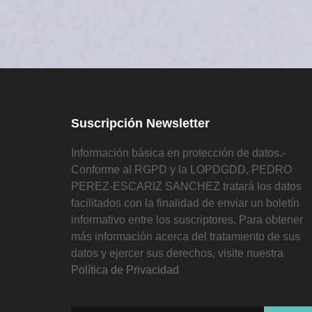
Suscripción Newsletter
Información básica en protección de datos.-
Conforme al RGPD y la LOPDGDD, PEDRO
PEREZ-ESCARIZ SANCHEZ tratará los datos
facilitados con la finalidad de enviar un boletín
informativo entre los suscriptores. Para obtener
más información acerca del tratamiento de sus
datos y ejercer sus derechos, visite nuestra
Política de Privacidad