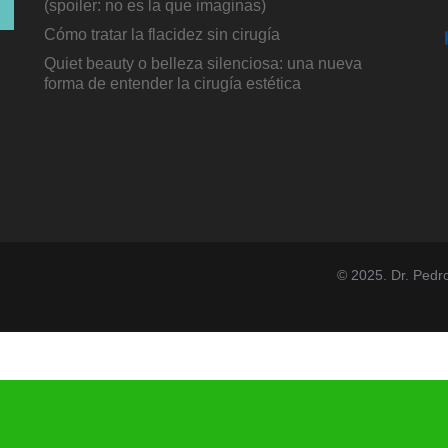
(spoiler: no es la que imaginas)
Cómo tratar la flacidez sin cirugía
Quiet beauty o belleza silenciosa: una nueva
forma de entender la cirugía estética
© 2025. Dr. Pedr