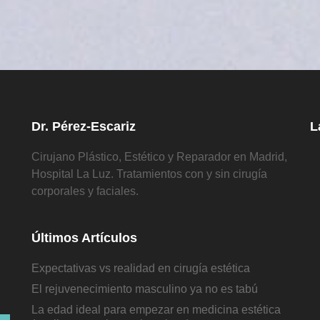
Dr. Pérez-Escariz
L
Cirujano Plástico, Estético y Reparador en Madrid,
Hospital La Luz. Tratamientos con y sin cirugía
corporales y faciales.
Últimos Artículos
Expectativas vs realidad en cirugía estética
El rejuvenecimiento masculino ya no es tabú
La edad ideal para empezar en medicina estética