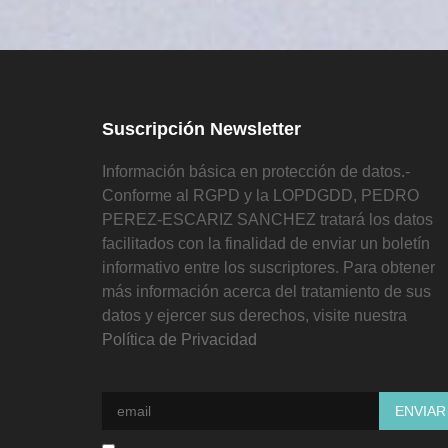
Suscripción Newsletter
Información básica en protección de datos.-
Conforme al RGPD y la LOPDGDD, PEDRO
PEREZ-ESCARIZ SANCHEZ tratará los datos
facilitados con la finalidad de enviar un boletín
informativo entre los suscriptores. Para obtener
más información acerca del tratamiento de sus
datos y ejercer sus derechos, visite nuestra
Política de Privacidad