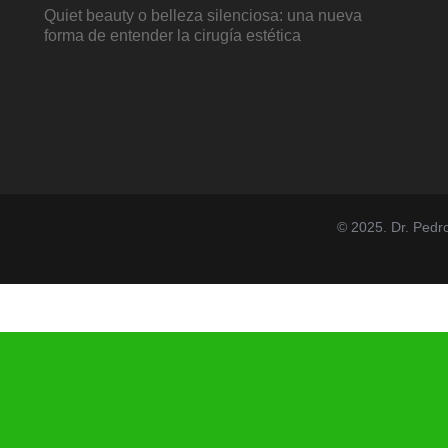
Quiet beauty o belleza silenciosa: una nueva
forma de entender la cirugía estética
© 2025. Dr. Pedr