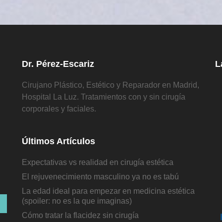
Dr. Pérez-Escariz
L
Cirujano Plástico, Estético y Reparador en Madrid,
Hospital La Luz. Tratamientos con y sin cirugía
corporales y faciales.
Últimos Artículos
Expectativas vs realidad en cirugía estética
El rejuvenecimiento masculino ya no es tabú
La edad ideal para empezar en medicina estética
(spoiler: no es la que imaginas)
Cómo tratar la flacidez sin cirugía