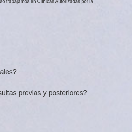
so trabajamos en Clínicas Autorizadas por la
.
uales?
sultas previas y posteriores?