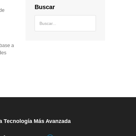
Buscar
de
 base a
des
a Tecnología Más Avanzada