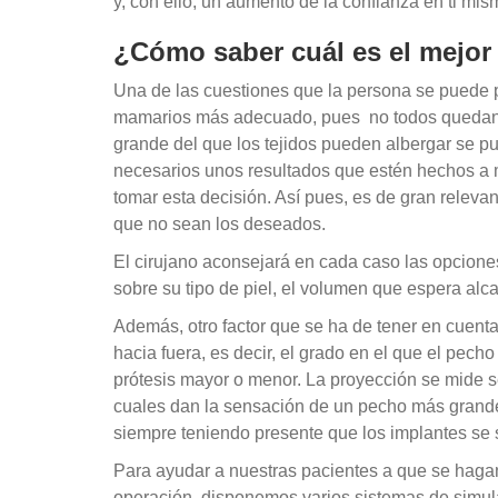
y, con ello, un aumento de la confianza en ti mis
¿Cómo saber cuál es el mejor 
Una de las cuestiones que la persona se puede pl
mamarios más adecuado, pues no todos quedan d
grande del que los tejidos pueden albergar se p
necesarios unos resultados que estén hechos a m
tomar esta decisión. Así pues, es de gran relevan
que no sean los deseados.
El cirujano aconsejará en cada caso las opcione
sobre su tipo de piel, el volumen que espera alca
Además, otro factor que se ha de tener en cuenta
hacia fuera, es decir, el grado en el que el pecho
prótesis mayor o menor. La proyección se mide seg
cuales dan la sensación de un pecho más grande 
siempre teniendo presente que los implantes se 
Para ayudar a nuestras pacientes a que se haga
operación, disponemos varios sistemas de simu