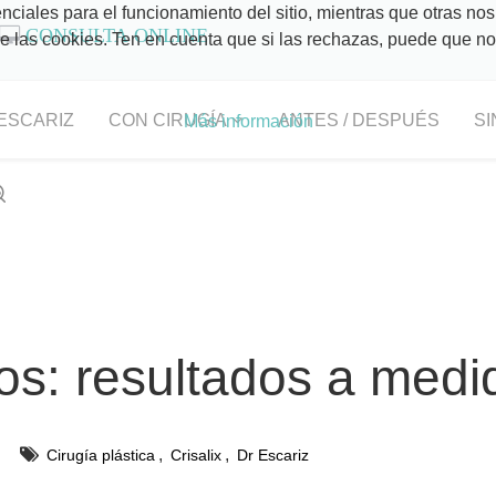
ciales para el funcionamiento del sitio, mientras que otras nos
CONSULTA ONLINE
 de las cookies. Ten en cuenta que si las rechazas, puede que n
ESCARIZ
CON CIRUGÍA
ANTES / DESPUÉS
SI
Más información
s: resultados a medi
,
,
Cirugía plástica
Crisalix
Dr Escariz