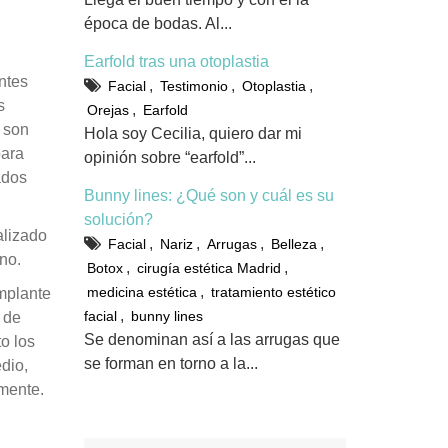
época de bodas. Al...
Earfold tras una otoplastia
ntes
,
,
,
Facial
Testimonio
Otoplastia
s
,
Orejas
Earfold
 son
Hola soy Cecilia, quiero dar mi
para
opinión sobre “earfold”...
ados
Bunny lines: ¿Qué son y cuál es su
solución?
alizado
,
,
,
,
Facial
Nariz
Arrugas
Belleza
rno.
,
,
Botox
cirugía estética Madrid
,
medicina estética
tratamiento estético
mplante
,
facial
bunny lines
n de
Se denominan así a las arrugas que
o los
se forman en torno a la...
dio,
mente.