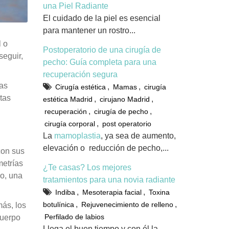
una Piel Radiante
El cuidado de la piel es esencial
para mantener un rostro...
l o
Postoperatorio de una cirugía de
seguir,
pecho: Guía completa para una
recuperación segura
las
,
,
Cirugía estética
Mamas
cirugía
tas
,
,
estética Madrid
cirujano Madrid
,
,
recuperación
cirugía de pecho
,
cirugía corporal
post operatorio
La
mamoplastia
, ya sea de aumento,
elevación o reducción de pecho,...
con sus
metrías
¿Te casas? Los mejores
o, una
tratamientos para una novia radiante
,
,
Indiba
Mesoterapia facial
Toxina
,
,
botulínica
Rejuvenecimiento de relleno
ás, los
Perfilado de labios
cuerpo
Llega el buen tiempo y con él la