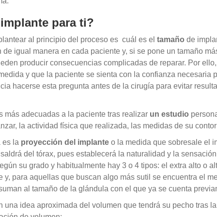
ma.
implante para ti?
antear al principio del proceso es cuál es el
tamaño
de impla
e igual manera en cada paciente y, si se pone un tamaño má
ueden producir consecuencias complicadas de reparar. Por ello,
edida y que la paciente se sienta con la confianza necesaria 
cia hacerse esta pregunta antes de la cirugía para evitar result
s más adecuadas a la paciente tras realizar
un estudio
person
nzar, la actividad física que realizada, las medidas de su conto
 es la
proyección del implante
o la medida que sobresale el i
 saldrá del tórax, pues establecerá la naturalidad y la sensació
ún su grado y habitualmente hay 3 o 4 tipos: el extra alto o alt
y, para aquellas que buscan algo más sutil se encuentra el me
suman al tamaño de la glándula con el que ya se cuenta previa
n una idea aproximada del volumen que tendrá su pecho tras la
lación de volumen: