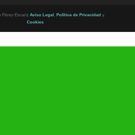
o Pérez-Escariz
Aviso Legal
,
Política de Privacidad
y
Cookies