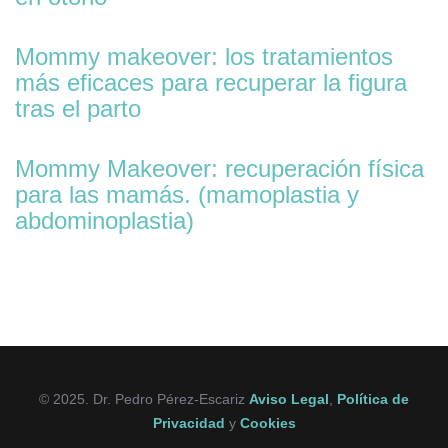
Mommy makeover: los tratamientos
más eficaces para recuperar la figura
tras el parto
Mommy Makeover: recuperación física
para las mamás. (mamoplastia y
abdominoplastia)
© 2025. Dr. Pedro Pérez-Escariz
Aviso Legal
,
Política de
Privacidad
y
Cookies