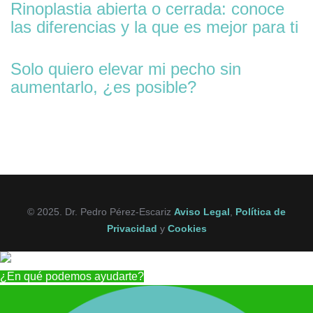
Rinoplastia abierta o cerrada: conoce
las diferencias y la que es mejor para ti
Solo quiero elevar mi pecho sin
aumentarlo, ¿es posible?
© 2025. Dr. Pedro Pérez-Escariz
Aviso Legal
,
Política de
Privacidad
y
Cookies
¿En qué podemos ayudarte?