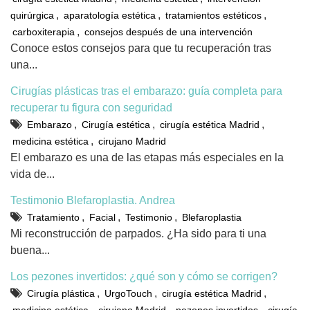
,
,
,
quirúrgica
aparatología estética
tratamientos estéticos
,
carboxiterapia
consejos después de una intervención
Conoce estos consejos para que tu recuperación tras
una...
Cirugías plásticas tras el embarazo: guía completa para
recuperar tu figura con seguridad
,
,
,
Embarazo
Cirugía estética
cirugía estética Madrid
,
medicina estética
cirujano Madrid
El embarazo es una de las etapas más especiales en la
vida de...
Testimonio Blefaroplastia. Andrea
,
,
,
Tratamiento
Facial
Testimonio
Blefaroplastia
Mi reconstrucción de parpados. ¿Ha sido para ti una
buena...
Los pezones invertidos: ¿qué son y cómo se corrigen?
,
,
,
Cirugía plástica
UrgoTouch
cirugía estética Madrid
,
,
,
medicina estética
cirujano Madrid
pezones invertidos
cirugía