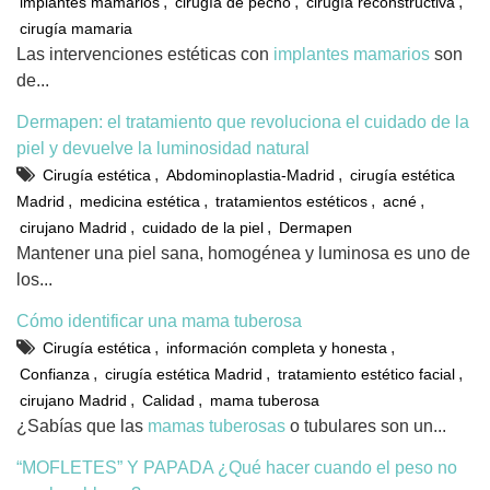
,
,
,
implantes mamarios
cirugía de pecho
cirugía reconstructiva
cirugía mamaria
Las intervenciones estéticas con
implantes mamarios
son
de...
Dermapen: el tratamiento que revoluciona el cuidado de la
piel y devuelve la luminosidad natural
,
,
Cirugía estética
Abdominoplastia-Madrid
cirugía estética
,
,
,
,
Madrid
medicina estética
tratamientos estéticos
acné
,
,
cirujano Madrid
cuidado de la piel
Dermapen
Mantener una piel sana, homogénea y luminosa es uno de
los...
Cómo identificar una mama tuberosa
,
,
Cirugía estética
información completa y honesta
,
,
,
Confianza
cirugía estética Madrid
tratamiento estético facial
,
,
cirujano Madrid
Calidad
mama tuberosa
¿Sabías que las
mamas tuberosas
o tubulares son un...
“MOFLETES” Y PAPADA ¿Qué hacer cuando el peso no