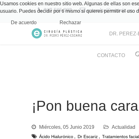
Usamos cookies en nuestro sitio web. Algunas de ellas son esen
917 505 992
consulta@escariz.es
usuario. Puedes decidir por ti mismo si quieres permitir el uso
De acuerdo
Rechazar
DR. PEREZ-
CONTACTO
¡Pon buena cara 
Miércoles, 05 Junio 2019
Actualidad
,
,
Ácido Hialurónico
Dr Escariz
Tratamientos facia