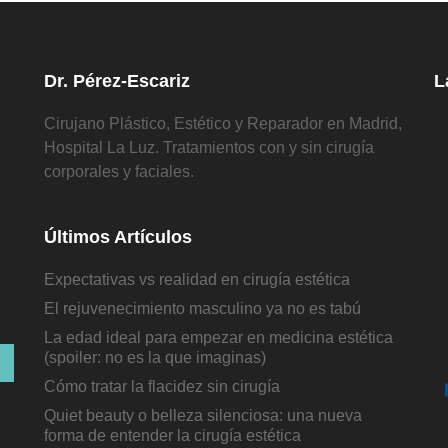
Dr. Pérez-Escariz
L
Cirujano Plástico, Estético y Reparador en Madrid,
Hospital La Luz. Tratamientos con y sin cirugía
corporales y faciales.
Últimos Artículos
Expectativas vs realidad en cirugía estética
El rejuvenecimiento masculino ya no es tabú
La edad ideal para empezar en medicina estética
(spoiler: no es la que imaginas)
Cómo tratar la flacidez sin cirugía
Quiet beauty o belleza silenciosa: una nueva
forma de entender la cirugía estética