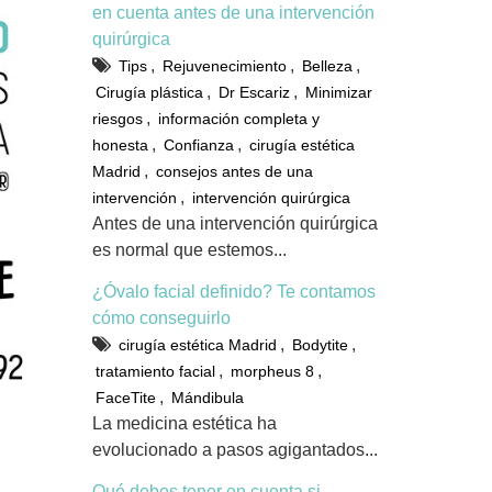
en cuenta antes de una intervención
quirúrgica
,
,
,
Tips
Rejuvenecimiento
Belleza
,
,
Cirugía plástica
Dr Escariz
Minimizar
,
riesgos
información completa y
,
,
honesta
Confianza
cirugía estética
,
Madrid
consejos antes de una
,
intervención
intervención quirúrgica
Antes de una intervención quirúrgica
es normal que estemos...
¿Óvalo facial definido? Te contamos
cómo conseguirlo
,
,
cirugía estética Madrid
Bodytite
,
,
tratamiento facial
morpheus 8
,
FaceTite
Mándibula
La medicina estética ha
evolucionado a pasos agigantados...
Qué debes tener en cuenta si