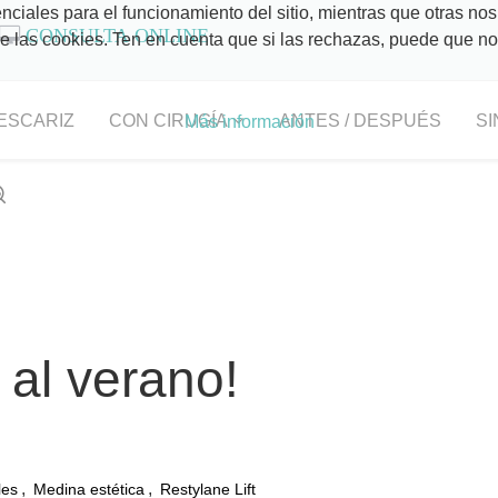
ciales para el funcionamiento del sitio, mientras que otras nos
CONSULTA ONLINE
 de las cookies. Ten en cuenta que si las rechazas, puede que n
ESCARIZ
CON CIRUGÍA
ANTES / DESPUÉS
SI
Más información
al verano!
,
,
les
Medina estética
Restylane Lift