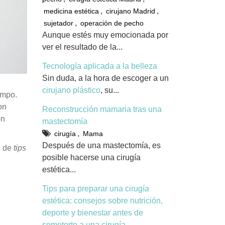
,
,
medicina estética
cirujano Madrid
,
sujetador
operación de pecho
Aunque estés muy emocionada por
ver el resultado de la...
Tecnología aplicada a la belleza
Sin duda, a la hora de escoger a un
cirujano plástico
, su...
empo.
on
Reconstrucción mamaria tras una
on
mastectomía
,
cirugía
Mama
Después de una mastectomía, es
e de
tips
posible hacerse una cirugía
estética...
Tips para preparar una cirugía
estética: consejos sobre nutrición,
deporte y bienestar antes de
someterte a una cirugía