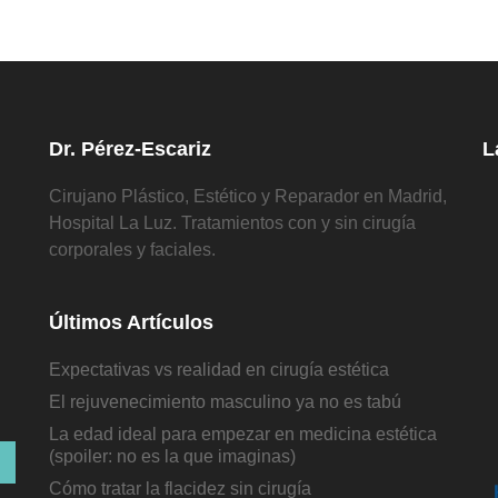
Dr. Pérez-Escariz
L
Cirujano Plástico, Estético y Reparador en Madrid,
Hospital La Luz. Tratamientos con y sin cirugía
corporales y faciales.
Últimos Artículos
Expectativas vs realidad en cirugía estética
El rejuvenecimiento masculino ya no es tabú
La edad ideal para empezar en medicina estética
(spoiler: no es la que imaginas)
Cómo tratar la flacidez sin cirugía