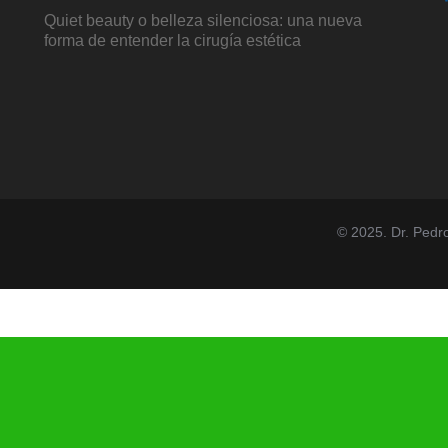
Quiet beauty o belleza silenciosa: una nueva
forma de entender la cirugía estética
© 2025. Dr. Pedr