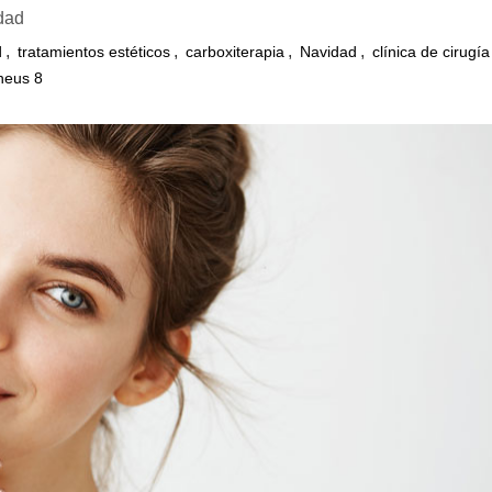
dad
,
,
,
,
d
tratamientos estéticos
carboxiterapia
Navidad
clínica de cirugía
heus 8