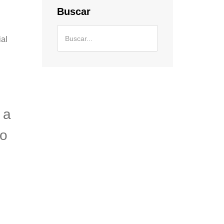
Buscar
ial
 a
lo