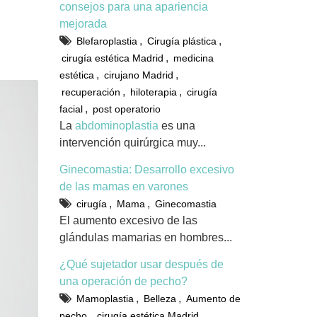
consejos para una apariencia
mejorada
,
,
Blefaroplastia
Cirugía plástica
,
cirugía estética Madrid
medicina
,
,
estética
cirujano Madrid
,
,
recuperación
hiloterapia
cirugía
,
facial
post operatorio
La
abdominoplastia
es una
intervención quirúrgica muy...
Ginecomastia: Desarrollo excesivo
de las mamas en varones
,
,
cirugía
Mama
Ginecomastia
El aumento excesivo de las
glándulas mamarias en hombres...
¿Qué sujetador usar después de
una operación de pecho?
,
,
Mamoplastia
Belleza
Aumento de
,
,
pecho
cirugía estética Madrid