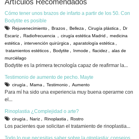
Artículos Recomendados
Cómo tener unos brazos de infarto a partir de los 50. Con
Bodytite es posible
,
,
,
,
Rejuvenecimiento
Brazos
Belleza
Cirugía plástica
Dr
,
,
,
Escariz
Radiofrecuencia
cirugía estética Madrid
medicina
,
,
,
estética
intervención quirúrgica
aparatología estética
,
,
,
,
tratamientos estéticos
Bodytite
Inmode
flacidez
alas de
murciélago
Bodytite es la primera tecnología capaz de reafirmar la...
Testimonio de aumento de pecho. Mayte
,
,
,
cirugía
Mama
Testimonio
Aumento
Para mí ha sido una experiencia muy buena operarme con
el...
Rinoplastia ¿Complejidad o arte?
,
,
,
cirugía
Nariz
Rinoplastia
Rostro
Los pacientes que solicitan el tratamiento de rinoplastia...
Todo lo que necesitas saber sobre la otoplastia: consejos,