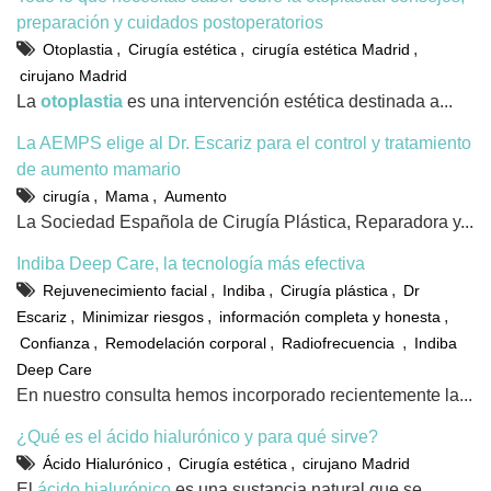
preparación y cuidados postoperatorios
,
,
,
Otoplastia
Cirugía estética
cirugía estética Madrid
cirujano Madrid
La
otoplastia
es una intervención estética destinada a...
La AEMPS elige al Dr. Escariz para el control y tratamiento
de aumento mamario
,
,
cirugía
Mama
Aumento
La Sociedad Española de Cirugía Plástica, Reparadora y...
Indiba Deep Care, la tecnología más efectiva
,
,
,
Rejuvenecimiento facial
Indiba
Cirugía plástica
Dr
,
,
,
Escariz
Minimizar riesgos
información completa y honesta
,
,
,
Confianza
Remodelación corporal
Radiofrecuencia
Indiba
Deep Care
En nuestro consulta hemos incorporado recientemente la...
¿Qué es el ácido hialurónico y para qué sirve?
,
,
Ácido Hialurónico
Cirugía estética
cirujano Madrid
El
ácido hialurónico
es una sustancia natural que se...